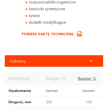
rozpuszczalniki organiczne
kauczuki syntetyczne
żywice
dodatki modyfikujące
POBIERZ KARTĘ TECHNICZNĄ
Odmiany
Modyfikacje
Bautger 10L
Bautger 1L
Opakowania
kanister
kanister
Długość, mm
220
100