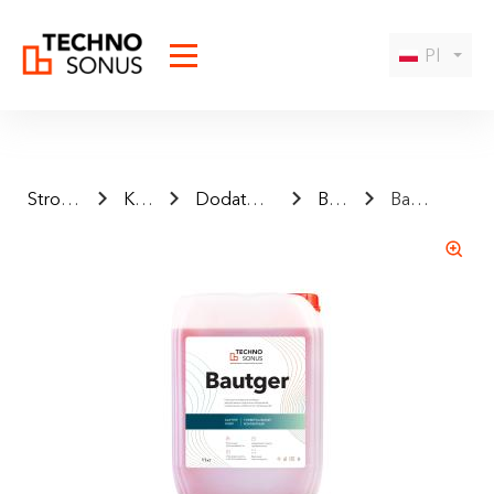
Pl
Strona główna
Katalog
Dodatkowe materiały
Bautger
Bautger 10L
I agree to the
privacy policy