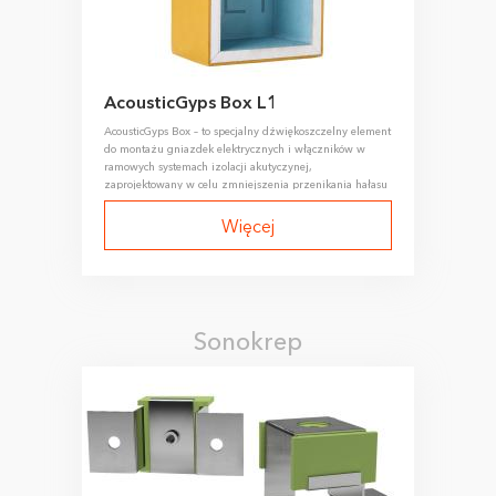
AcousticGyps Box L1
AcousticGyps Box – to specjalny dźwiękoszczelny element
do montażu gniazdek elektrycznych i włączników w
ramowych systemach izolacji akutyczynej,
zaprojektowany w celu zmniejszenia przenikania hałasu
przenoszonego drogą powietrzną przez otwory pod
wyłączniki i gniazdka elektryczne.
Więcej
Sonokrep