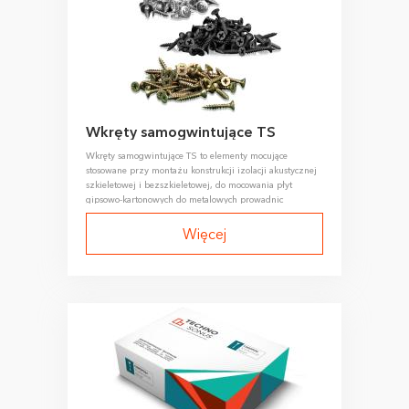
Wkręty samogwintujące TS
Wkręty samogwintujące TS to elementy mocujące
stosowane przy montażu konstrukcji izolacji akustycznej
szkieletowej i bezszkieletowej, do mocowania płyt
gipsowo-kartonowych do metalowych prowadnic
szkieletu, paneli izolacji akustycznej, łączenia profili
metalowych ze sobą, a także w ogólnych pracach
Więcej
budowlanych.