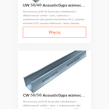
UW 50/40 AcousticGyps wzmocniony profil prowadzący
Wzmocniony profil do konstrukcji szkieletowych i
okładzinowych sufitów i ścian, wykonany z
zastosowaniem płyt gipsowo-kartonowej GKLZ, gipsowo-
wiórowej GSP, gipsowo-włóknianej i taśmy stalowej
walcowanej na zimno.
Więcej
CW 50/50 AcousticGyps wzmocniony profil słupkowy
Wzmocniony profil do konstrukcji szkieletowych i
okładzinowych sufitów i ścian, z zastosowaniem płyt