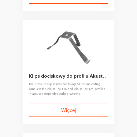
Klips dociskowy do profilu Akustiline T15/T24
The pressure clip is used for fixing Akustiline ceiling
panels to the Akustiline T15 and Akustiline T24 profiles
in acoustic suspended ceiling systems.
Więcej