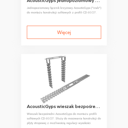
AcousticGyps jednopoziomowy akustyczny łącznik krzyżowy (crab) do CD 60/27
Jednopoziomowy łącznik krzyżowy AcousticGyps ("crab")
do montażu konstrukcji sufitowych z profili CD 60/27.
Więcej
AcousticGyps wieszak bezpośredni do CD 60/27
Wieszak bezpośredni AcousticGyps do montażu profili
sufitowych CD 60/27. Służy do mocowania konstrukcji do
płyty stropowej z możliwością regulacji wysokości.