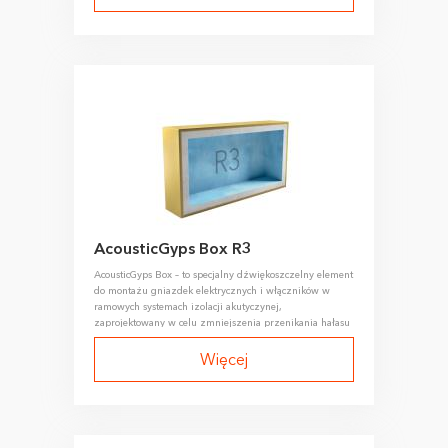
AcousticGyps Box R3
AcousticGyps Box – to specjalny dźwiękoszczelny element
do montażu gniazdek elektrycznych i włączników w
ramowych systemach izolacji akutyczynej,
zaprojektowany w celu zmniejszenia przenikania hałasu
przenoszonego drogą powietrzną przez otwory pod
wyłączniki i gniazdka elektryczne.
Więcej