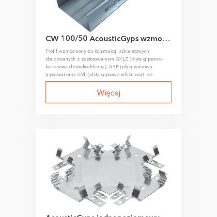
CW 100/50 AcousticGyps wzmocniony profil słupkowy
Profil wzmocniony do konstrukcji szkieletowych
obudowanych z zastosowaniem GKLZ (płyta gipsowo-
kartonowa dźwiękochłonna), GSP (płyta wiórowa
gipsowa) oraz GVL (płyta gipsowo-włóknowa) jest
wykonywany metodą walcowania na zimno taśmy
stalowej.
Więcej