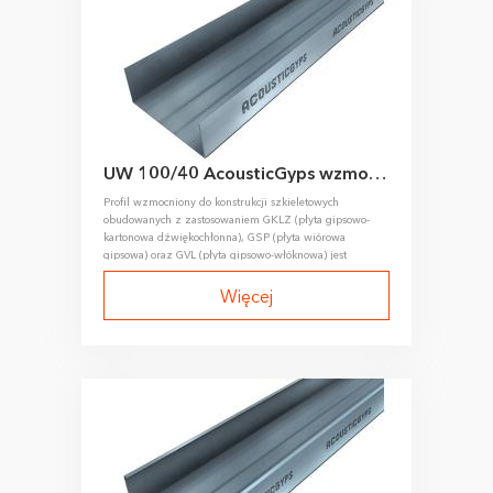
UW 100/40 AcousticGyps wzmocniony profil prowadzący
Profil wzmocniony do konstrukcji szkieletowych
obudowanych z zastosowaniem GKLZ (płyta gipsowo-
kartonowa dźwiękochłonna), GSP (płyta wiórowa
gipsowa) oraz GVL (płyta gipsowo-włóknowa) jest
wykonywany metodą walcowania na zimno taśmy
stalowej.
Więcej