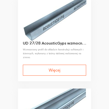
UD 27/28 AcousticGyps wzmocniony profil prowadzący sufitowy
Wzmocniony profil do okładzin konstrukcji sufitowych i
ściennych, wykonany z taśmy stalowej walcowanej na
zimno.
Więcej