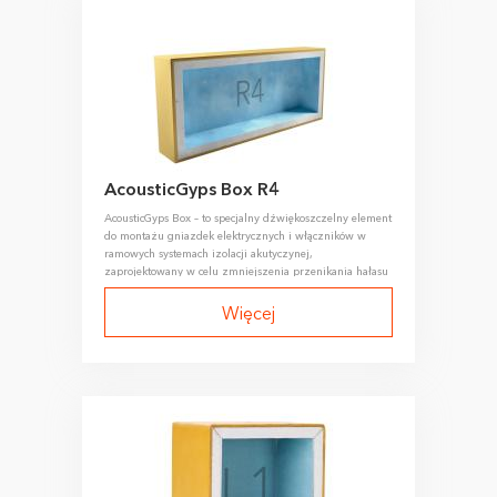
AcousticGyps Box R4
AcousticGyps Box – to specjalny dźwiękoszczelny element
do montażu gniazdek elektrycznych i włączników w
ramowych systemach izolacji akutyczynej,
zaprojektowany w celu zmniejszenia przenikania hałasu
przenoszonego drogą powietrzną przez otwory pod
wyłączniki i gniazdka elektryczne.
Więcej