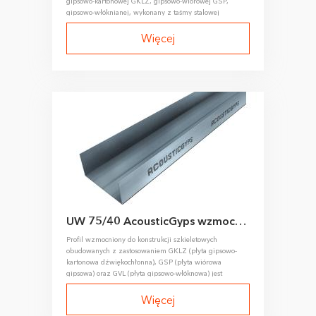
gipsowo-kartonowej GKLZ, gipsowo-wiórowej GSP,
gipsowo-włóknianej, wykonany z taśmy stalowej
walcowanej na zimno.
Więcej
UW 75/40 AcousticGyps wzmocniony profil prowadzący
Profil wzmocniony do konstrukcji szkieletowych
obudowanych z zastosowaniem GKLZ (płyta gipsowo-
kartonowa dźwiękochłonna), GSP (płyta wiórowa
gipsowa) oraz GVL (płyta gipsowo-włóknowa) jest
wykonywany metodą walcowania na zimno taśmy
stalowej.
Więcej