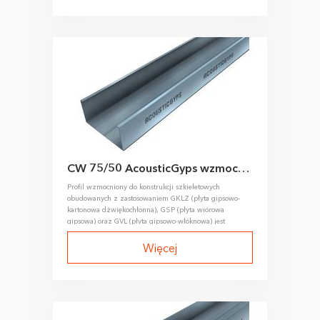
CW 75/50 AcousticGyps wzmocniony profil słupkowy
Profil wzmocniony do konstrukcji szkieletowych
obudowanych z zastosowaniem GKLZ (płyta gipsowo-
kartonowa dźwiękochłonna), GSP (płyta wiórowa
gipsowa) oraz GVL (płyta gipsowo-włóknowa) jest
wykonywany metodą walcowania na zimno taśmy
stalowej.
Więcej