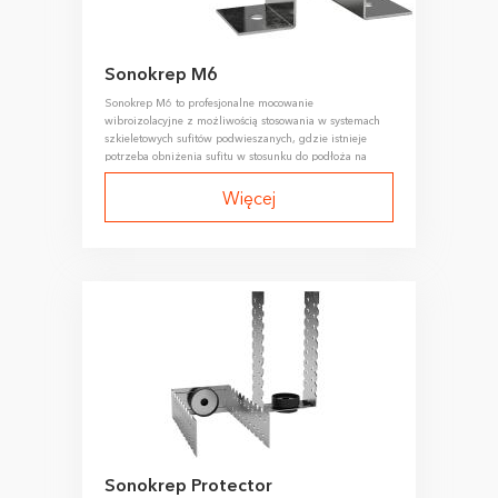
Sonokrep M6
Sonokrep M6 to profesjonalne mocowanie
wibroizolacyjne z możliwością stosowania w systemach
szkieletowych sufitów podwieszanych, gdzie istnieje
potrzeba obniżenia sufitu w stosunku do podłoża na
dużą długość (do kilku metrów), oraz do montażu
podwieszanych jednostek napędowych urządzeń
Więcej
inżynieryjnych i systemów rurociągów w celu
zmniejszenia przenoszenia drgań na konstrukcje,
ogradzające budynek.
Sonokrep Protector