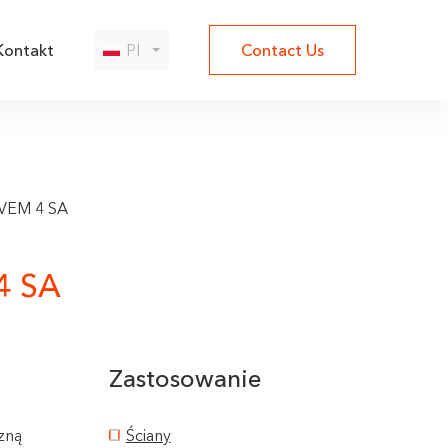
Kontakt
Pl
Contact Us
VEM 4 SA
4 SA
Zastosowanie
zną
Ściany