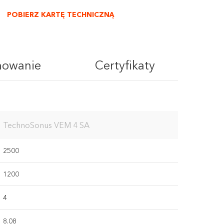
POBIERZ KARTĘ TECHNICZNĄ
howanie
Certyfikaty
TechnoSonus VEM 4 SA
2500
1200
4
8.08