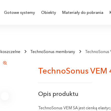
Gotowe systemy
Obiekty
Materiały do pobrania
ękoszczelne
TechnoSonus membrany
TechnoSonus 
TechnoSonus VEM 
Opis produktu
TechnoSonus VEM SA jest cienką elastyc