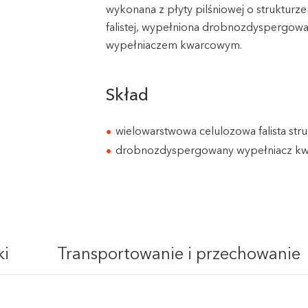
wykonana z płyty pilśniowej o strukturze
falistej, wypełniona drobnozdyspergo
wypełniaczem kwarcowym.
Skład
wielowarstwowa celulozowa falista stru
drobnozdyspergowany wypełniacz k
ki
Transportowanie i przechowanie
ivacy policy