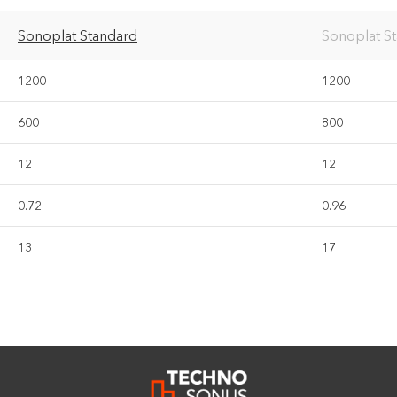
Sonoplat Standard
Sonoplat St
1200
1200
600
800
12
12
0.72
0.96
13
17