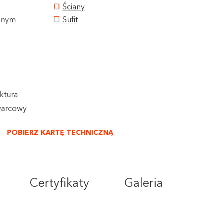
Ściany
wanym
Sufit
ktura
warcowy
POBIERZ KARTĘ TECHNICZNĄ
Certyfikaty
Galeria