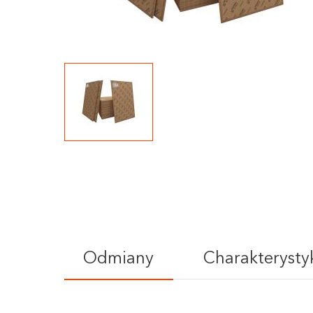
Odmiany
Charakterysty
I agree to the
pr